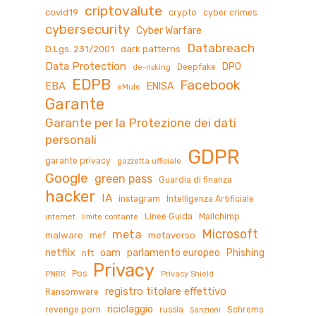
criptovalute
covid19
crypto
cyber crimes
cybersecurity
Cyber Warfare
Databreach
D.Lgs. 231/2001
dark patterns
Data Protection
DPO
Deepfake
de-risking
EDPB
Facebook
EBA
ENISA
eMule
Garante
Garante per la Protezione dei dati
personali
GDPR
garante privacy
gazzetta ufficiale
Google
green pass
Guardia di finanza
hacker
IA
instagram
Intelligenza Artificiale
Linee Guida
Mailchimp
internet
limite contante
Microsoft
meta
malware
metaverso
mef
netflix
oam
parlamento europeo
Phishing
nft
Privacy
Pos
PNRR
Privacy Shield
registro titolare effettivo
Ransomware
riciclaggio
revenge porn
russia
Schrems
Sanzioni