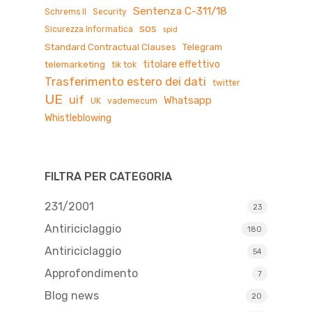
Sentenza C-311/18
Schrems II
Security
sos
Sicurezza Informatica
spid
Standard Contractual Clauses
Telegram
titolare effettivo
telemarketing
tik tok
Trasferimento estero dei dati
twitter
UE
uif
Whatsapp
UK
vademecum
Whistleblowing
FILTRA PER CATEGORIA
231/2001
23
Antiriciclaggio
180
Antiriciclaggio
54
Approfondimento
7
Blog news
20