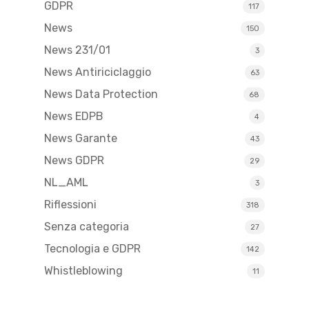
GDPR
117
News
150
News 231/01
3
News Antiriciclaggio
63
News Data Protection
68
News EDPB
4
News Garante
43
News GDPR
29
NL_AML
3
Riflessioni
318
Senza categoria
27
Tecnologia e GDPR
142
Whistleblowing
11