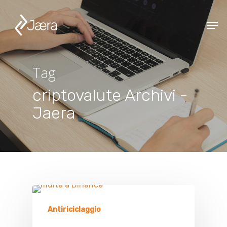
Tag
criptovalute Archivi -
Jaera
Antiriciclaggio