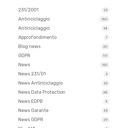
231/2001
23
Antiriciclaggio
180
Antiriciclaggio
54
Approfondimento
7
Blog news
20
GDPR
117
News
150
News 231/01
3
News Antiriciclaggio
63
News Data Protection
68
News EDPB
4
News Garante
43
News GDPR
29