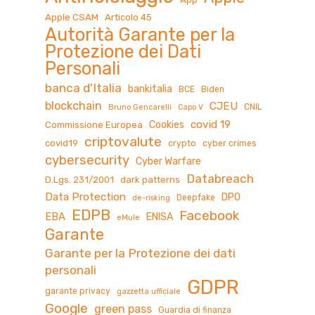
Apple CSAM
Articolo 45
Autorità Garante per la
Protezione dei Dati
Personali
banca d'Italia
bankitalia
BCE
Biden
blockchain
CJEU
CNIL
Bruno Gencarelli
Capo V
covid 19
Cookies
Commissione Europea
criptovalute
covid19
crypto
cyber crimes
cybersecurity
Cyber Warfare
Databreach
D.Lgs. 231/2001
dark patterns
Data Protection
DPO
Deepfake
de-risking
EDPB
Facebook
EBA
ENISA
eMule
Garante
Garante per la Protezione dei dati
personali
GDPR
garante privacy
gazzetta ufficiale
Google
green pass
Guardia di finanza