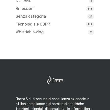
NL_AML
3
Riflessioni
318
Senza categoria
27
Tecnologia e GDPR
142
Whistleblowing
11
Jaera S.r.l. si occupa di consulenza aziendale in
ottica compliance e di nomina di specifiche
funzioni aziendali, di consulenza in informatica e