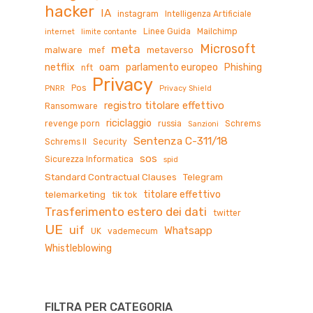
hacker
IA
instagram
Intelligenza Artificiale
Linee Guida
Mailchimp
internet
limite contante
Microsoft
meta
malware
metaverso
mef
netflix
oam
parlamento europeo
Phishing
nft
Privacy
Pos
PNRR
Privacy Shield
registro titolare effettivo
Ransomware
riciclaggio
revenge porn
russia
Schrems
Sanzioni
Sentenza C-311/18
Schrems II
Security
sos
Sicurezza Informatica
spid
Standard Contractual Clauses
Telegram
titolare effettivo
telemarketing
tik tok
Trasferimento estero dei dati
twitter
UE
uif
Whatsapp
UK
vademecum
Whistleblowing
FILTRA PER CATEGORIA