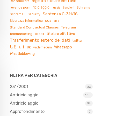
registro titolare effettivo
Ransomware
riciclaggio
revenge porn
russia
Schrems
Sanzioni
Sentenza C-311/18
Schrems II
Security
sos
Sicurezza Informatica
spid
Standard Contractual Clauses
Telegram
titolare effettivo
telemarketing
tik tok
Trasferimento estero dei dati
twitter
UE
uif
Whatsapp
UK
vademecum
Whistleblowing
FILTRA PER CATEGORIA
231/2001
23
Antiriciclaggio
180
Antiriciclaggio
54
Approfondimento
7