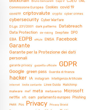
blockchain
CJEU
CNIL
Bruno Gencarelli
Capo V
covid 19
Cookies
Commissione Europea
criptovalute
covid19
crypto
cyber crimes
cybersecurity
Cyber Warfare
Databreach
D.Lgs. 231/2001
dark patterns
Data Protection
DPO
Deepfake
de-risking
EDPB
Facebook
EBA
ENISA
eMule
Garante
Garante per la Protezione dei dati
personali
GDPR
garante privacy
gazzetta ufficiale
Google
green pass
Guardia di finanza
hacker
IA
instagram
Intelligenza Artificiale
Linee Guida
Mailchimp
internet
limite contante
Microsoft
meta
malware
metaverso
mef
netflix
oam
parlamento europeo
Phishing
nft
Privacy
Pos
PNRR
Privacy Shield