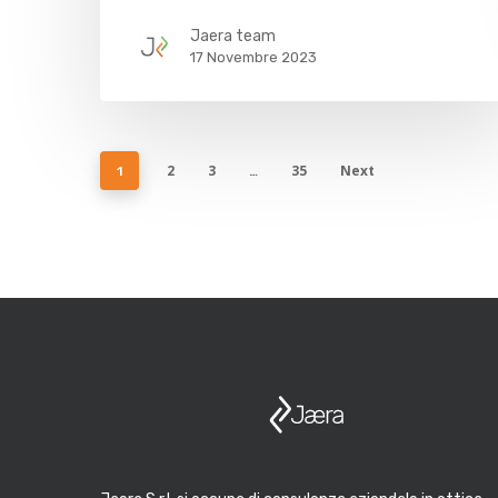
Jaera team
17 Novembre 2023
2
3
35
Next
1
…