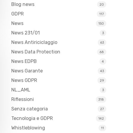
Blog news
20
GDPR
117
News
150
News 231/01
3
News Antiriciclaggio
63
News Data Protection
68
News EDPB
4
News Garante
43
News GDPR
29
NL_AML
3
Riflessioni
318
Senza categoria
27
Tecnologia e GDPR
142
Whistleblowing
11