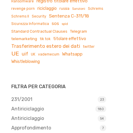
registro titolare effettivo
Ransomware
riciclaggio
revenge porn
russia
Schrems
Sanzioni
Sentenza C-311/18
Schrems II
Security
sos
Sicurezza Informatica
spid
Standard Contractual Clauses
Telegram
titolare effettivo
telemarketing
tik tok
Trasferimento estero dei dati
twitter
UE
uif
Whatsapp
UK
vademecum
Whistleblowing
FILTRA PER CATEGORIA
231/2001
23
Antiriciclaggio
180
Antiriciclaggio
54
Approfondimento
7