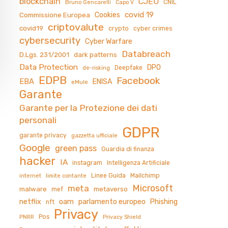
blockchain
CJEU
CNIL
Bruno Gencarelli
Capo V
covid 19
Cookies
Commissione Europea
criptovalute
covid19
crypto
cyber crimes
cybersecurity
Cyber Warfare
Databreach
D.Lgs. 231/2001
dark patterns
Data Protection
DPO
Deepfake
de-risking
EDPB
Facebook
EBA
ENISA
eMule
Garante
Garante per la Protezione dei dati
personali
GDPR
garante privacy
gazzetta ufficiale
Google
green pass
Guardia di finanza
hacker
IA
instagram
Intelligenza Artificiale
Linee Guida
Mailchimp
internet
limite contante
Microsoft
meta
malware
metaverso
mef
netflix
oam
parlamento europeo
Phishing
nft
Privacy
Pos
PNRR
Privacy Shield