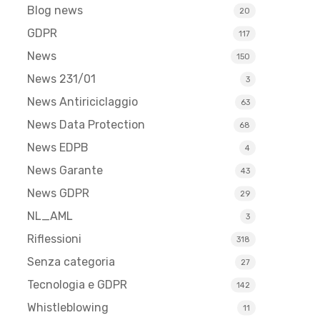
Blog news
20
GDPR
117
News
150
News 231/01
3
News Antiriciclaggio
63
News Data Protection
68
News EDPB
4
News Garante
43
News GDPR
29
NL_AML
3
Riflessioni
318
Senza categoria
27
Tecnologia e GDPR
142
Whistleblowing
11