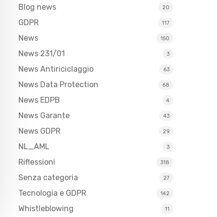
Blog news
20
GDPR
117
News
150
News 231/01
3
News Antiriciclaggio
63
News Data Protection
68
News EDPB
4
News Garante
43
News GDPR
29
NL_AML
3
Riflessioni
318
Senza categoria
27
Tecnologia e GDPR
142
Whistleblowing
11