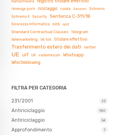
registro titolare effettivo
Ransomware
riciclaggio
revenge porn
russia
Schrems
Sanzioni
Sentenza C-311/18
Schrems II
Security
sos
Sicurezza Informatica
spid
Standard Contractual Clauses
Telegram
titolare effettivo
telemarketing
tik tok
Trasferimento estero dei dati
twitter
UE
uif
Whatsapp
UK
vademecum
Whistleblowing
FILTRA PER CATEGORIA
231/2001
23
Antiriciclaggio
180
Antiriciclaggio
54
Approfondimento
7