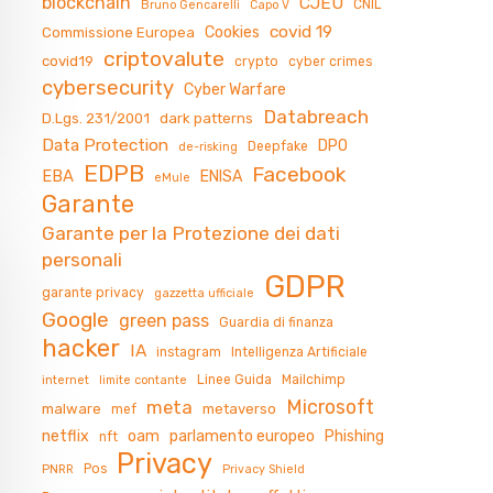
blockchain
CJEU
CNIL
Bruno Gencarelli
Capo V
covid 19
Cookies
Commissione Europea
criptovalute
covid19
crypto
cyber crimes
cybersecurity
Cyber Warfare
Databreach
D.Lgs. 231/2001
dark patterns
Data Protection
DPO
Deepfake
de-risking
EDPB
Facebook
EBA
ENISA
eMule
Garante
Garante per la Protezione dei dati
personali
GDPR
garante privacy
gazzetta ufficiale
Google
green pass
Guardia di finanza
hacker
IA
instagram
Intelligenza Artificiale
Linee Guida
Mailchimp
internet
limite contante
Microsoft
meta
malware
metaverso
mef
netflix
oam
parlamento europeo
Phishing
nft
Privacy
Pos
PNRR
Privacy Shield