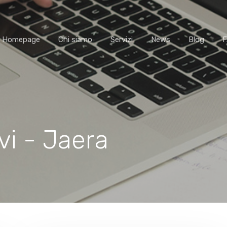
Homepage
Chi siamo
Servizi
News
Blog
i - Jaera