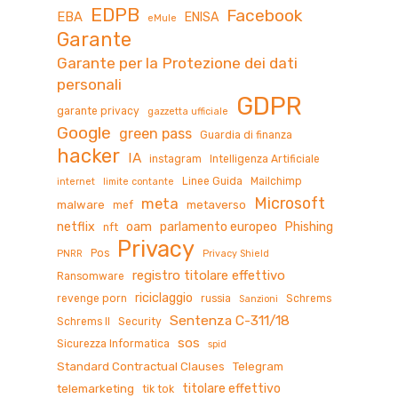
EDPB
Facebook
EBA
ENISA
eMule
Garante
Garante per la Protezione dei dati
personali
GDPR
garante privacy
gazzetta ufficiale
Google
green pass
Guardia di finanza
hacker
IA
instagram
Intelligenza Artificiale
Linee Guida
Mailchimp
internet
limite contante
Microsoft
meta
malware
metaverso
mef
netflix
oam
parlamento europeo
Phishing
nft
Privacy
Pos
PNRR
Privacy Shield
registro titolare effettivo
Ransomware
riciclaggio
revenge porn
russia
Schrems
Sanzioni
Sentenza C-311/18
Schrems II
Security
sos
Sicurezza Informatica
spid
Standard Contractual Clauses
Telegram
titolare effettivo
telemarketing
tik tok