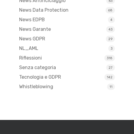
News Antiriciclaggio
63
News Data Protection
68
News EDPB
4
News Garante
43
News GDPR
29
NL_AML
3
Riflessioni
318
Senza categoria
27
Tecnologia e GDPR
142
Whistleblowing
11