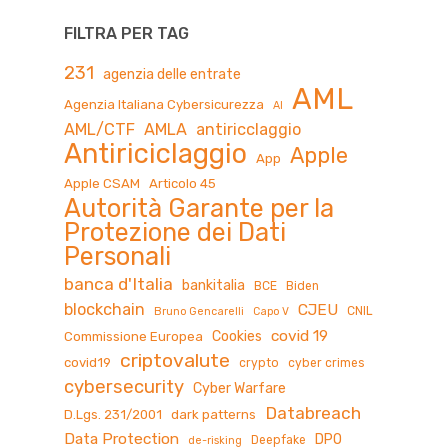
FILTRA PER TAG
231
agenzia delle entrate
AML
Agenzia Italiana Cybersicurezza
AI
AML/CTF
AMLA
antiricclaggio
Antiriciclaggio
Apple
App
Apple CSAM
Articolo 45
Autorità Garante per la
Protezione dei Dati
Personali
banca d'Italia
bankitalia
BCE
Biden
blockchain
CJEU
CNIL
Bruno Gencarelli
Capo V
covid 19
Cookies
Commissione Europea
criptovalute
covid19
crypto
cyber crimes
cybersecurity
Cyber Warfare
Databreach
D.Lgs. 231/2001
dark patterns
Data Protection
DPO
Deepfake
de-risking