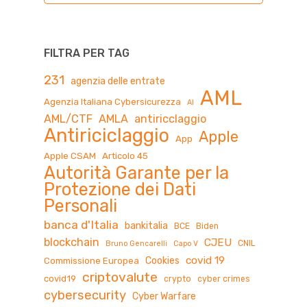
FILTRA PER TAG
231
agenzia delle entrate
AML
Agenzia Italiana Cybersicurezza
AI
AML/CTF
AMLA
antiricclaggio
Antiriciclaggio
Apple
App
Apple CSAM
Articolo 45
Autorità Garante per la
Protezione dei Dati
Personali
banca d'Italia
bankitalia
BCE
Biden
blockchain
CJEU
CNIL
Bruno Gencarelli
Capo V
covid 19
Cookies
Commissione Europea
criptovalute
covid19
crypto
cyber crimes
cybersecurity
Cyber Warfare