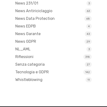
News 231/01
3
News Antiriciclaggio
63
News Data Protection
68
News EDPB
4
News Garante
43
News GDPR
29
NL_AML
3
Riflessioni
318
Senza categoria
27
Tecnologia e GDPR
142
Whistleblowing
11