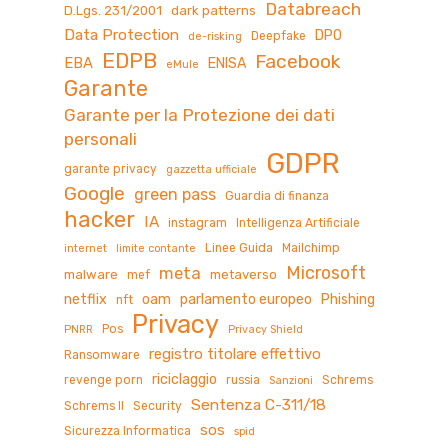
Databreach
D.Lgs. 231/2001
dark patterns
Data Protection
DPO
Deepfake
de-risking
EDPB
Facebook
EBA
ENISA
eMule
Garante
Garante per la Protezione dei dati
personali
GDPR
garante privacy
gazzetta ufficiale
Google
green pass
Guardia di finanza
hacker
IA
instagram
Intelligenza Artificiale
Linee Guida
Mailchimp
internet
limite contante
Microsoft
meta
malware
metaverso
mef
netflix
oam
parlamento europeo
Phishing
nft
Privacy
Pos
PNRR
Privacy Shield
registro titolare effettivo
Ransomware
riciclaggio
revenge porn
russia
Schrems
Sanzioni
Sentenza C-311/18
Schrems II
Security
sos
Sicurezza Informatica
spid