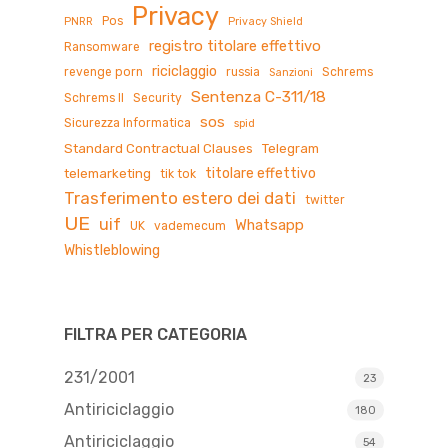
Privacy
Pos
PNRR
Privacy Shield
registro titolare effettivo
Ransomware
riciclaggio
revenge porn
russia
Schrems
Sanzioni
Sentenza C-311/18
Schrems II
Security
sos
Sicurezza Informatica
spid
Standard Contractual Clauses
Telegram
titolare effettivo
telemarketing
tik tok
Trasferimento estero dei dati
twitter
UE
uif
Whatsapp
UK
vademecum
Whistleblowing
FILTRA PER CATEGORIA
231/2001
23
Antiriciclaggio
180
Antiriciclaggio
54