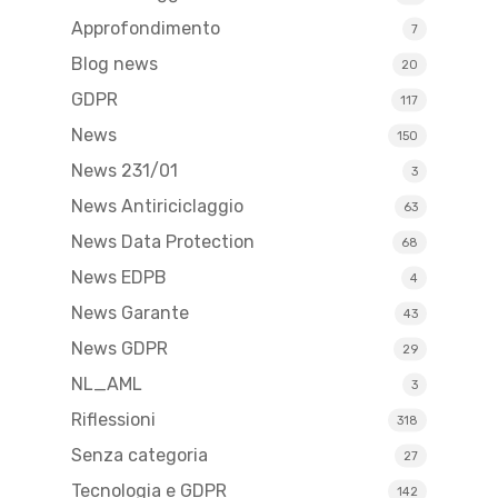
Approfondimento
7
Blog news
20
GDPR
117
News
150
News 231/01
3
News Antiriciclaggio
63
News Data Protection
68
News EDPB
4
News Garante
43
News GDPR
29
NL_AML
3
Riflessioni
318
Senza categoria
27
Tecnologia e GDPR
142