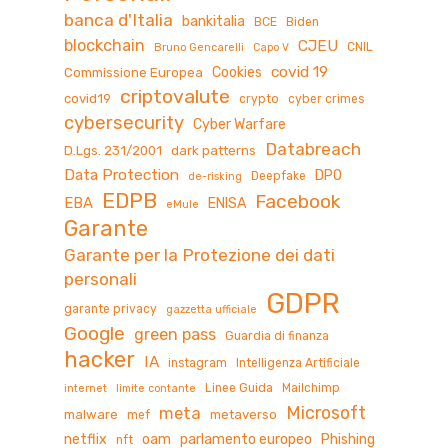
banca d'Italia
bankitalia
BCE
Biden
blockchain
CJEU
CNIL
Bruno Gencarelli
Capo V
covid 19
Cookies
Commissione Europea
criptovalute
covid19
crypto
cyber crimes
cybersecurity
Cyber Warfare
Databreach
D.Lgs. 231/2001
dark patterns
Data Protection
DPO
Deepfake
de-risking
EDPB
Facebook
EBA
ENISA
eMule
Garante
Garante per la Protezione dei dati
personali
GDPR
garante privacy
gazzetta ufficiale
Google
green pass
Guardia di finanza
hacker
IA
instagram
Intelligenza Artificiale
Linee Guida
Mailchimp
internet
limite contante
Microsoft
meta
malware
metaverso
mef
netflix
oam
parlamento europeo
Phishing
nft