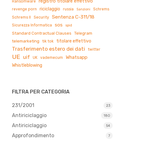
registro titolare effettivo
Ransomware
riciclaggio
revenge porn
russia
Schrems
Sanzioni
Sentenza C-311/18
Schrems II
Security
sos
Sicurezza Informatica
spid
Standard Contractual Clauses
Telegram
titolare effettivo
telemarketing
tik tok
Trasferimento estero dei dati
twitter
UE
uif
Whatsapp
UK
vademecum
Whistleblowing
FILTRA PER CATEGORIA
231/2001
23
Antiriciclaggio
180
Antiriciclaggio
54
Approfondimento
7