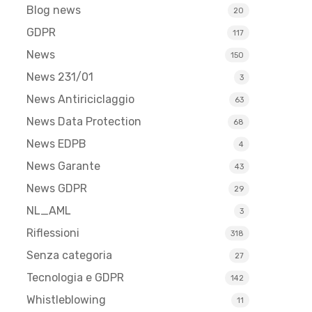
Blog news
20
GDPR
117
News
150
News 231/01
3
News Antiriciclaggio
63
News Data Protection
68
News EDPB
4
News Garante
43
News GDPR
29
NL_AML
3
Riflessioni
318
Senza categoria
27
Tecnologia e GDPR
142
Whistleblowing
11