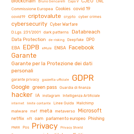
blockchain
CJEU
CNIL
Bruno Gencarelli
Capo V
covid 19
Cookies
Commissione Europea
criptovalute
covid19
crypto
cyber crimes
cybersecurity
Cyber Warfare
Databreach
D.Lgs. 231/2001
dark patterns
Data Protection
DPO
Deepfake
de-risking
EDPB
Facebook
EBA
ENISA
eMule
Garante
Garante per la Protezione dei dati
personali
GDPR
garante privacy
gazzetta ufficiale
Google
green pass
Guardia di finanza
hacker
IA
instagram
Intelligenza Artificiale
Linee Guida
Mailchimp
internet
limite contante
Microsoft
meta
malware
metaverso
mef
netflix
oam
parlamento europeo
Phishing
nft
Privacy
Pos
PNRR
Privacy Shield