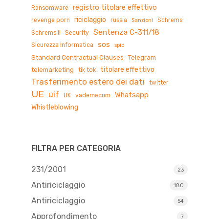
registro titolare effettivo
Ransomware
riciclaggio
revenge porn
russia
Schrems
Sanzioni
Sentenza C-311/18
Schrems II
Security
sos
Sicurezza Informatica
spid
Standard Contractual Clauses
Telegram
titolare effettivo
telemarketing
tik tok
Trasferimento estero dei dati
twitter
UE
uif
Whatsapp
UK
vademecum
Whistleblowing
FILTRA PER CATEGORIA
231/2001
23
Antiriciclaggio
180
Antiriciclaggio
54
Approfondimento
7