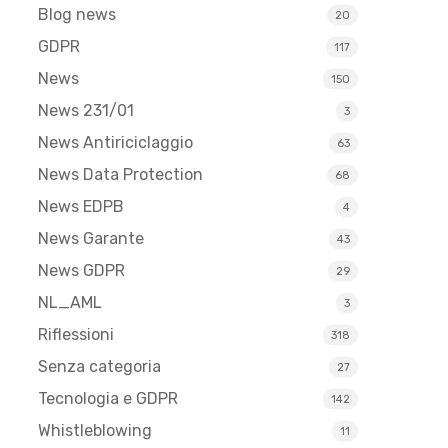
Blog news
20
GDPR
117
News
150
News 231/01
3
News Antiriciclaggio
63
News Data Protection
68
News EDPB
4
News Garante
43
News GDPR
29
NL_AML
3
Riflessioni
318
Senza categoria
27
Tecnologia e GDPR
142
Whistleblowing
11