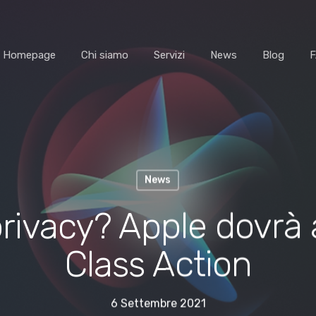
Homepage
Chi siamo
Servizi
News
Blog
News
a privacy? Apple dovrà 
Class Action
6 Settembre 2021