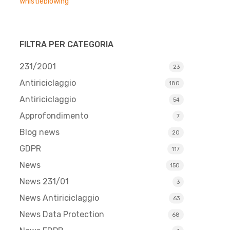
Whistleblowing
FILTRA PER CATEGORIA
231/2001
23
Antiriciclaggio
180
Antiriciclaggio
54
Approfondimento
7
Blog news
20
GDPR
117
News
150
News 231/01
3
News Antiriciclaggio
63
News Data Protection
68