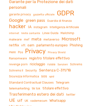
Garante per la Protezione dei dati
personali
GDPR
garante privacy
gazzetta ufficiale
Google
green pass
Guardia di finanza
hacker
IA
instagram
Intelligenza Artificiale
Linee Guida
Mailchimp
internet
limite contante
Microsoft
meta
malware
metaverso
mef
netflix
oam
parlamento europeo
Phishing
nft
Privacy
Pos
PNRR
Privacy Shield
registro titolare effettivo
Ransomware
riciclaggio
revenge porn
russia
Schrems
Sanzioni
Sentenza C-311/18
Schrems II
Security
sos
Sicurezza Informatica
spid
Standard Contractual Clauses
Telegram
titolare effettivo
telemarketing
tik tok
Trasferimento estero dei dati
twitter
UE
uif
Whatsapp
UK
vademecum