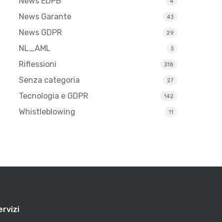
News EDPB
4
News Garante
43
News GDPR
29
NL_AML
3
Riflessioni
318
Senza categoria
27
Tecnologia e GDPR
142
Whistleblowing
11
ervizi