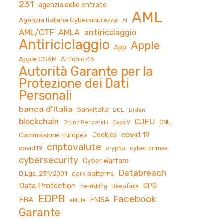
231
agenzia delle entrate
AML
Agenzia Italiana Cybersicurezza
AI
AML/CTF
AMLA
antiricclaggio
Antiriciclaggio
Apple
App
Apple CSAM
Articolo 45
Autorità Garante per la
Protezione dei Dati
Personali
banca d'Italia
bankitalia
BCE
Biden
blockchain
CJEU
CNIL
Bruno Gencarelli
Capo V
covid 19
Cookies
Commissione Europea
criptovalute
covid19
crypto
cyber crimes
cybersecurity
Cyber Warfare
Databreach
D.Lgs. 231/2001
dark patterns
Data Protection
DPO
Deepfake
de-risking
EDPB
Facebook
EBA
ENISA
eMule
Garante