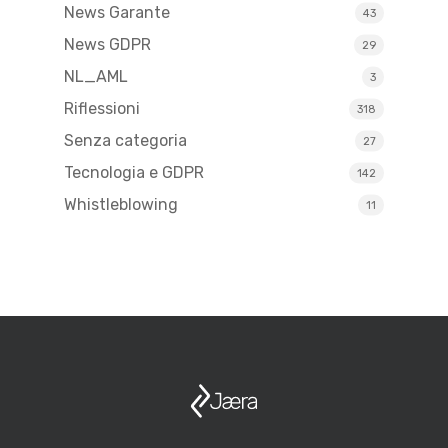
News Garante
43
News GDPR
29
NL_AML
3
Riflessioni
318
Senza categoria
27
Tecnologia e GDPR
142
Whistleblowing
11