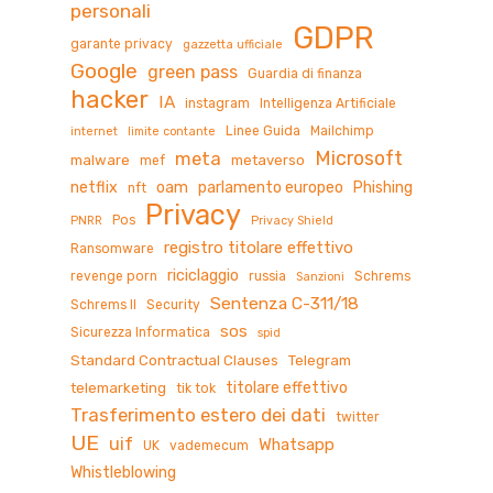
personali
GDPR
garante privacy
gazzetta ufficiale
Google
green pass
Guardia di finanza
hacker
IA
instagram
Intelligenza Artificiale
Linee Guida
Mailchimp
internet
limite contante
Microsoft
meta
malware
metaverso
mef
netflix
oam
parlamento europeo
Phishing
nft
Privacy
Pos
PNRR
Privacy Shield
registro titolare effettivo
Ransomware
riciclaggio
revenge porn
russia
Schrems
Sanzioni
Sentenza C-311/18
Schrems II
Security
sos
Sicurezza Informatica
spid
Standard Contractual Clauses
Telegram
titolare effettivo
telemarketing
tik tok
Trasferimento estero dei dati
twitter
UE
uif
Whatsapp
UK
vademecum
Whistleblowing