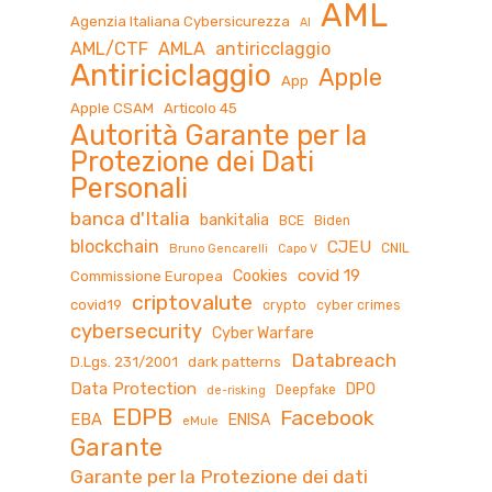
AML
Agenzia Italiana Cybersicurezza
AI
AML/CTF
AMLA
antiricclaggio
Antiriciclaggio
Apple
App
Apple CSAM
Articolo 45
Autorità Garante per la
Protezione dei Dati
Personali
banca d'Italia
bankitalia
BCE
Biden
blockchain
CJEU
CNIL
Bruno Gencarelli
Capo V
covid 19
Cookies
Commissione Europea
criptovalute
covid19
crypto
cyber crimes
cybersecurity
Cyber Warfare
Databreach
D.Lgs. 231/2001
dark patterns
Data Protection
DPO
Deepfake
de-risking
EDPB
Facebook
EBA
ENISA
eMule
Garante
Garante per la Protezione dei dati