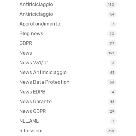
Antiriciclaggio
180
Antiriciclaggio
54
Approfondimento
7
Blog news
20
GDPR
117
News
150
News 231/01
3
News Antiriciclaggio
63
News Data Protection
68
News EDPB
4
News Garante
43
News GDPR
29
NL_AML
3
Riflessioni
318