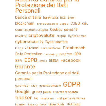
Protezione dei Dati
Personali
banca d'Italia
bankitalia
BCE
Biden
blockchain
CJEU
CNIL
Bruno Gencarelli
Capo V
covid 19
Cookies
Commissione Europea
criptovalute
covid19
crypto
cyber crimes
cybersecurity
Cyber Warfare
Databreach
D.Lgs. 231/2001
dark patterns
Data Protection
DPO
Deepfake
de-risking
EDPB
Facebook
EBA
ENISA
eMule
Garante
Garante per la Protezione dei dati
personali
GDPR
garante privacy
gazzetta ufficiale
Google
green pass
Guardia di finanza
hacker
IA
instagram
Intelligenza Artificiale
Linee Guida
Mailchimp
internet
limite contante