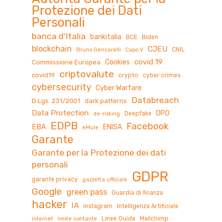
Protezione dei Dati
Personali
banca d'Italia
bankitalia
BCE
Biden
blockchain
CJEU
CNIL
Bruno Gencarelli
Capo V
covid 19
Cookies
Commissione Europea
criptovalute
covid19
crypto
cyber crimes
cybersecurity
Cyber Warfare
Databreach
D.Lgs. 231/2001
dark patterns
Data Protection
DPO
Deepfake
de-risking
EDPB
Facebook
EBA
ENISA
eMule
Garante
Garante per la Protezione dei dati
personali
GDPR
garante privacy
gazzetta ufficiale
Google
green pass
Guardia di finanza
hacker
IA
instagram
Intelligenza Artificiale
Linee Guida
Mailchimp
internet
limite contante