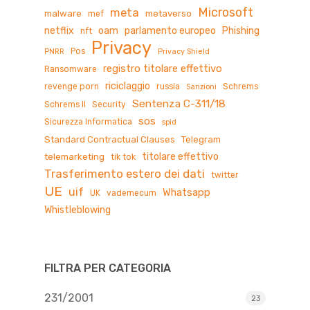
Microsoft
meta
malware
metaverso
mef
netflix
oam
parlamento europeo
Phishing
nft
Privacy
Pos
PNRR
Privacy Shield
registro titolare effettivo
Ransomware
riciclaggio
revenge porn
russia
Schrems
Sanzioni
Sentenza C-311/18
Schrems II
Security
sos
Sicurezza Informatica
spid
Standard Contractual Clauses
Telegram
titolare effettivo
telemarketing
tik tok
Trasferimento estero dei dati
twitter
UE
uif
Whatsapp
UK
vademecum
Whistleblowing
FILTRA PER CATEGORIA
231/2001
23