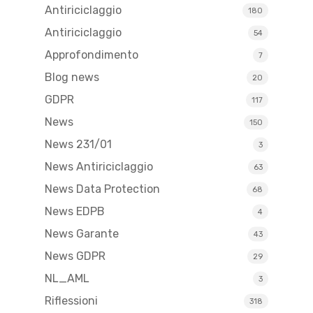
Antiriciclaggio
180
Antiriciclaggio
54
Approfondimento
7
Blog news
20
GDPR
117
News
150
News 231/01
3
News Antiriciclaggio
63
News Data Protection
68
News EDPB
4
News Garante
43
News GDPR
29
NL_AML
3
Riflessioni
318