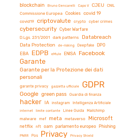
blockchain
CJEU
CNIL
Bruno Gencarelli
Capo V
covid 19
Cookies
Commissione Europea
criptovalute
covid19
crypto
cyber crimes
cybersecurity
Cyber Warfare
Databreach
D.Lgs. 231/2001
dark patterns
Data Protection
DPO
Deepfake
de-risking
EDPB
Facebook
EBA
ENISA
eMule
Garante
Garante per la Protezione dei dati
personali
GDPR
garante privacy
gazzetta ufficiale
Google
green pass
Guardia di finanza
hacker
IA
instagram
Intelligenza Artificiale
Linee Guida
Mailchimp
internet
limite contante
Microsoft
meta
malware
metaverso
mef
netflix
oam
parlamento europeo
Phishing
nft
Privacy
Pos
PNRR
Privacy Shield