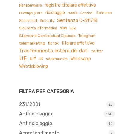
registro titolare effettivo
Ransomware
riciclaggio
revenge porn
russia
Schrems
Sanzioni
Sentenza C-311/18
Schrems II
Security
sos
Sicurezza Informatica
spid
Standard Contractual Clauses
Telegram
titolare effettivo
telemarketing
tik tok
Trasferimento estero dei dati
twitter
UE
uif
Whatsapp
UK
vademecum
Whistleblowing
FILTRA PER CATEGORIA
231/2001
23
Antiriciclaggio
180
Antiriciclaggio
54
Approfondimento
7