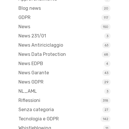
Blog news
20
GDPR
117
News
150
News 231/01
3
News Antiriciclaggio
63
News Data Protection
68
News EDPB
4
News Garante
43
News GDPR
29
NL_AML
3
Riflessioni
318
Senza categoria
27
Tecnologia e GDPR
142
Whistleblowing
11