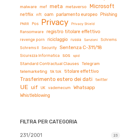
Microsoft
meta
malware
metaverso
mef
netflix
oam
parlamento europeo
Phishing
nft
Privacy
Pos
PNRR
Privacy Shield
registro titolare effettivo
Ransomware
riciclaggio
revenge porn
russia
Schrems
Sanzioni
Sentenza C-311/18
Schrems II
Security
sos
Sicurezza Informatica
spid
Standard Contractual Clauses
Telegram
titolare effettivo
telemarketing
tik tok
Trasferimento estero dei dati
twitter
UE
uif
Whatsapp
UK
vademecum
Whistleblowing
FILTRA PER CATEGORIA
231/2001
23