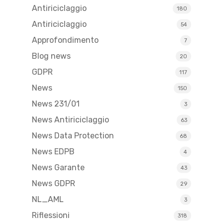
Antiriciclaggio
180
Antiriciclaggio
54
Approfondimento
7
Blog news
20
GDPR
117
News
150
News 231/01
3
News Antiriciclaggio
63
News Data Protection
68
News EDPB
4
News Garante
43
News GDPR
29
NL_AML
3
Riflessioni
318