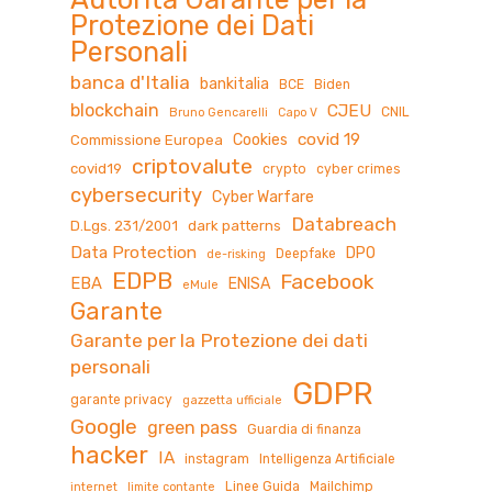
Protezione dei Dati
Personali
banca d'Italia
bankitalia
BCE
Biden
blockchain
CJEU
CNIL
Bruno Gencarelli
Capo V
covid 19
Cookies
Commissione Europea
criptovalute
covid19
crypto
cyber crimes
cybersecurity
Cyber Warfare
Databreach
D.Lgs. 231/2001
dark patterns
Data Protection
DPO
Deepfake
de-risking
EDPB
Facebook
EBA
ENISA
eMule
Garante
Garante per la Protezione dei dati
personali
GDPR
garante privacy
gazzetta ufficiale
Google
green pass
Guardia di finanza
hacker
IA
instagram
Intelligenza Artificiale
Linee Guida
Mailchimp
internet
limite contante