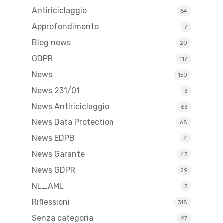
Antiriciclaggio
54
Approfondimento
7
Blog news
20
GDPR
117
News
150
News 231/01
3
News Antiriciclaggio
63
News Data Protection
68
News EDPB
4
News Garante
43
News GDPR
29
NL_AML
3
Riflessioni
318
Senza categoria
27