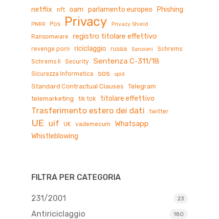
netflix
oam
parlamento europeo
Phishing
nft
Privacy
Pos
PNRR
Privacy Shield
registro titolare effettivo
Ransomware
riciclaggio
revenge porn
russia
Schrems
Sanzioni
Sentenza C-311/18
Schrems II
Security
sos
Sicurezza Informatica
spid
Standard Contractual Clauses
Telegram
titolare effettivo
telemarketing
tik tok
Trasferimento estero dei dati
twitter
UE
uif
Whatsapp
UK
vademecum
Whistleblowing
FILTRA PER CATEGORIA
231/2001
23
Antiriciclaggio
180