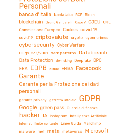
Personali
banca d'Italia
bankitalia
BCE
Biden
blockchain
CJEU
CNIL
Bruno Gencarelli
Capo V
covid 19
Cookies
Commissione Europea
criptovalute
covid19
crypto
cyber crimes
cybersecurity
Cyber Warfare
Databreach
D.Lgs. 231/2001
dark patterns
Data Protection
DPO
Deepfake
de-risking
EDPB
Facebook
EBA
ENISA
eMule
Garante
Garante per la Protezione dei dati
personali
GDPR
garante privacy
gazzetta ufficiale
Google
green pass
Guardia di finanza
hacker
IA
instagram
Intelligenza Artificiale
Linee Guida
Mailchimp
internet
limite contante
Microsoft
meta
malware
metaverso
mef