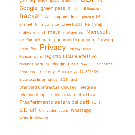
garante privacy
gazzetta ufficiale
Google
green pass
Guardia di finanza
hacker
IA
instagram
Intelligenza Artificiale
Linee Guida
Mailchimp
internet
limite contante
Microsoft
meta
malware
metaverso
mef
netflix
oam
parlamento europeo
Phishing
nft
Privacy
Pos
PNRR
Privacy Shield
registro titolare effettivo
Ransomware
riciclaggio
revenge porn
russia
Schrems
Sanzioni
Sentenza C-311/18
Schrems II
Security
sos
Sicurezza Informatica
spid
Standard Contractual Clauses
Telegram
titolare effettivo
telemarketing
tik tok
Trasferimento estero dei dati
twitter
UE
uif
Whatsapp
UK
vademecum
Whistleblowing