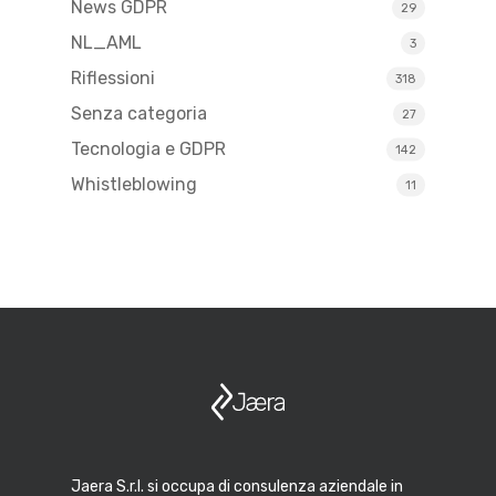
News GDPR
29
NL_AML
3
Riflessioni
318
Senza categoria
27
Tecnologia e GDPR
142
Whistleblowing
11
Jaera S.r.l. si occupa di consulenza aziendale in