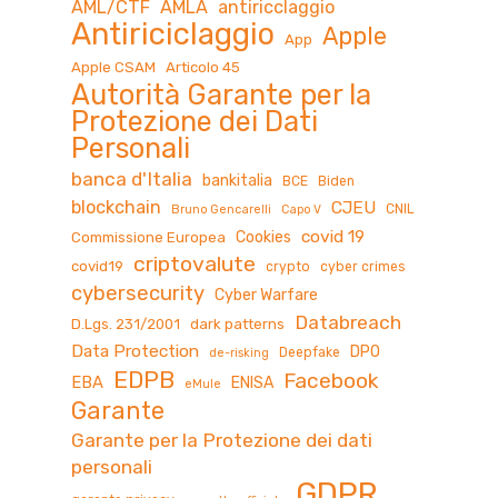
AML/CTF
AMLA
antiricclaggio
Antiriciclaggio
Apple
App
Apple CSAM
Articolo 45
Autorità Garante per la
Protezione dei Dati
Personali
banca d'Italia
bankitalia
BCE
Biden
blockchain
CJEU
CNIL
Bruno Gencarelli
Capo V
covid 19
Cookies
Commissione Europea
criptovalute
covid19
crypto
cyber crimes
cybersecurity
Cyber Warfare
Databreach
D.Lgs. 231/2001
dark patterns
Data Protection
DPO
Deepfake
de-risking
EDPB
Facebook
EBA
ENISA
eMule
Garante
Garante per la Protezione dei dati
personali
GDPR