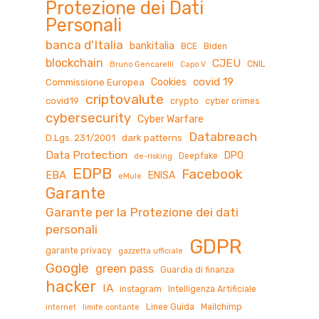
Protezione dei Dati
Personali
banca d'Italia
bankitalia
BCE
Biden
blockchain
CJEU
CNIL
Bruno Gencarelli
Capo V
covid 19
Cookies
Commissione Europea
criptovalute
covid19
crypto
cyber crimes
cybersecurity
Cyber Warfare
Databreach
D.Lgs. 231/2001
dark patterns
Data Protection
DPO
Deepfake
de-risking
EDPB
Facebook
EBA
ENISA
eMule
Garante
Garante per la Protezione dei dati
personali
GDPR
garante privacy
gazzetta ufficiale
Google
green pass
Guardia di finanza
hacker
IA
instagram
Intelligenza Artificiale
Linee Guida
Mailchimp
internet
limite contante