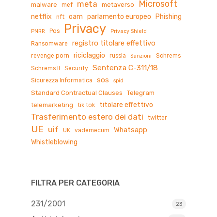
Microsoft
meta
malware
metaverso
mef
netflix
oam
parlamento europeo
Phishing
nft
Privacy
Pos
PNRR
Privacy Shield
registro titolare effettivo
Ransomware
riciclaggio
revenge porn
russia
Schrems
Sanzioni
Sentenza C-311/18
Schrems II
Security
sos
Sicurezza Informatica
spid
Standard Contractual Clauses
Telegram
titolare effettivo
telemarketing
tik tok
Trasferimento estero dei dati
twitter
UE
uif
Whatsapp
UK
vademecum
Whistleblowing
FILTRA PER CATEGORIA
231/2001
23