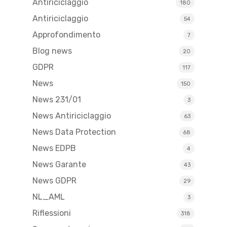
Antiriciclaggio
180
Antiriciclaggio
54
Approfondimento
7
Blog news
20
GDPR
117
News
150
News 231/01
3
News Antiriciclaggio
63
News Data Protection
68
News EDPB
4
News Garante
43
News GDPR
29
NL_AML
3
Riflessioni
318