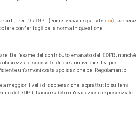
ù recenti, per ChatGPT (come avevamo parlato
qui
), sebbene
 potere conferitogli dalla norma in questione.
rare. Dall’esame del contributo emanato dall’EDPB, nonché
 chiarezza la necessità di porsi nuovi obiettivi per
ficiente un’armonizzata applicazione del Regolamento.
e a maggiori livelli di cooperazione, soprattutto su temi
esimo del GDPR, hanno subìto un’evoluzione esponenziale