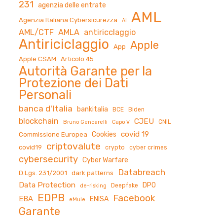
231
agenzia delle entrate
AML
Agenzia Italiana Cybersicurezza
AI
AML/CTF
AMLA
antiricclaggio
Antiriciclaggio
Apple
App
Apple CSAM
Articolo 45
Autorità Garante per la
Protezione dei Dati
Personali
banca d'Italia
bankitalia
BCE
Biden
blockchain
CJEU
CNIL
Bruno Gencarelli
Capo V
covid 19
Cookies
Commissione Europea
criptovalute
covid19
crypto
cyber crimes
cybersecurity
Cyber Warfare
Databreach
D.Lgs. 231/2001
dark patterns
Data Protection
DPO
Deepfake
de-risking
EDPB
Facebook
EBA
ENISA
eMule
Garante