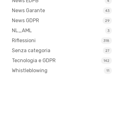
News EDPB
4
News Garante
43
News GDPR
29
NL_AML
3
Riflessioni
318
Senza categoria
27
Tecnologia e GDPR
142
Whistleblowing
11