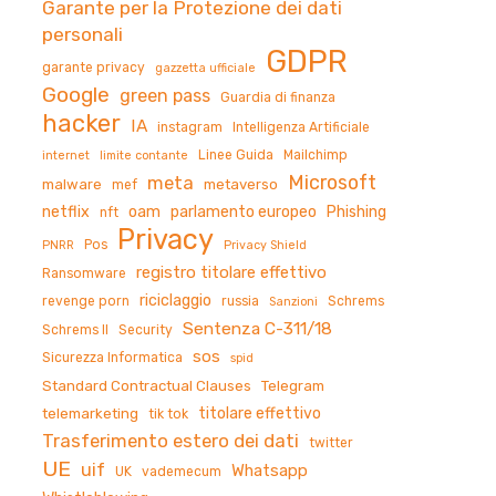
Garante per la Protezione dei dati
personali
GDPR
garante privacy
gazzetta ufficiale
Google
green pass
Guardia di finanza
hacker
IA
instagram
Intelligenza Artificiale
Linee Guida
Mailchimp
internet
limite contante
Microsoft
meta
malware
metaverso
mef
netflix
oam
parlamento europeo
Phishing
nft
Privacy
Pos
PNRR
Privacy Shield
registro titolare effettivo
Ransomware
riciclaggio
revenge porn
russia
Schrems
Sanzioni
Sentenza C-311/18
Schrems II
Security
sos
Sicurezza Informatica
spid
Standard Contractual Clauses
Telegram
titolare effettivo
telemarketing
tik tok
Trasferimento estero dei dati
twitter
UE
uif
Whatsapp
UK
vademecum