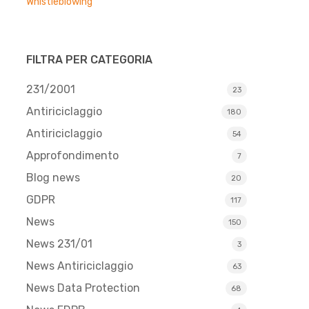
Whistleblowing
FILTRA PER CATEGORIA
231/2001
23
Antiriciclaggio
180
Antiriciclaggio
54
Approfondimento
7
Blog news
20
GDPR
117
News
150
News 231/01
3
News Antiriciclaggio
63
News Data Protection
68