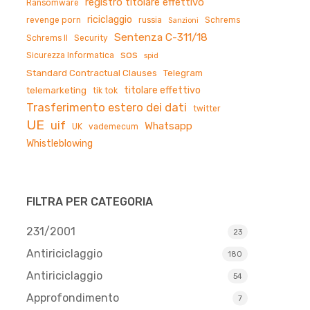
registro titolare effettivo
Ransomware
riciclaggio
revenge porn
russia
Schrems
Sanzioni
Sentenza C-311/18
Schrems II
Security
sos
Sicurezza Informatica
spid
Standard Contractual Clauses
Telegram
titolare effettivo
telemarketing
tik tok
Trasferimento estero dei dati
twitter
UE
uif
Whatsapp
UK
vademecum
Whistleblowing
FILTRA PER CATEGORIA
231/2001
23
Antiriciclaggio
180
Antiriciclaggio
54
Approfondimento
7