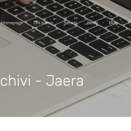
Homepage
Chi siamo
Servizi
News
Blog
chivi - Jaera