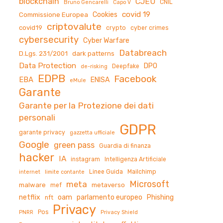
blockchain
CJEU
CNIL
Bruno Gencarelli
Capo V
covid 19
Cookies
Commissione Europea
criptovalute
covid19
crypto
cyber crimes
cybersecurity
Cyber Warfare
Databreach
D.Lgs. 231/2001
dark patterns
Data Protection
DPO
Deepfake
de-risking
EDPB
Facebook
EBA
ENISA
eMule
Garante
Garante per la Protezione dei dati
personali
GDPR
garante privacy
gazzetta ufficiale
Google
green pass
Guardia di finanza
hacker
IA
instagram
Intelligenza Artificiale
Linee Guida
Mailchimp
internet
limite contante
Microsoft
meta
malware
metaverso
mef
netflix
oam
parlamento europeo
Phishing
nft
Privacy
Pos
PNRR
Privacy Shield