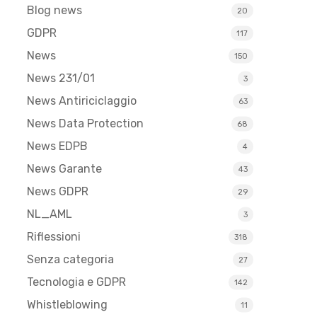
Blog news
20
GDPR
117
News
150
News 231/01
3
News Antiriciclaggio
63
News Data Protection
68
News EDPB
4
News Garante
43
News GDPR
29
NL_AML
3
Riflessioni
318
Senza categoria
27
Tecnologia e GDPR
142
Whistleblowing
11